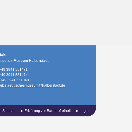
takt
dtisches Museum Halberstadt
+49 3941 551471
+49 3941 551474
+49 3941 551048
il:
staedtischesmuseum@halberstadt.de
Sitemap
Erklärung zur Barrierefreiheit
Login