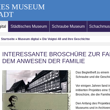
HES MUSEUM
ADT
ital
Städtisches Museum
Schraube Museum
Schachmu
Startseite
»
Museum digital
»
Die Voigtei 48 und ihre Geschichte
INTERESSANTE BROSCHÜRE ZUR FA
DEM ANWESEN DER FAMILIE
Das Begleitheft zu einem 
Schraube und die Geschic
Vor einigen Jahren fand 
initiierten Projektes eine
Broschüre, die die Famili
Den Anfang des Projekte
Museums und in Archiven 