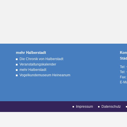
mehr Halberstadt
Kon
Stä
Die Chronik von Halberstadt
Veranstaltungskalender
Tel:
mehr Halberstadt
Tel:
Vogelkundemuseum Heineanum
Fax:
E-Ma
Impressum
Datenschutz